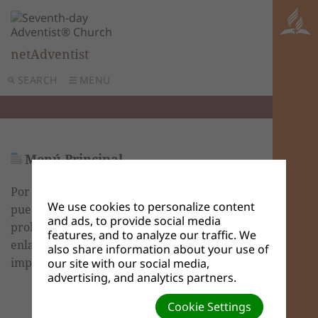
netAdventist
SEARCH
MENU
Menú Principal
Por medio del menú principal, los visitantes
We use cookies to personalize content
pueden navegar fácilmente su sitio web. Es
and ads, to provide social media
probable que su menú principal contenga
features, and to analyze our traffic. We
enlaces a las páginas y secciones más
also share information about your use of
importantes de su sitio.
our site with our social media,
advertising, and analytics partners.
Cookie Settings