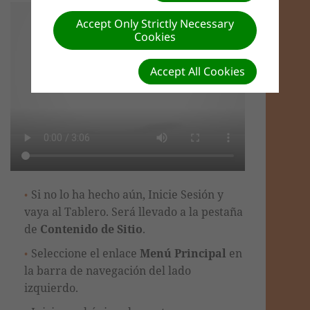
Accept Only Strictly Necessary
Cookies
Accept All Cookies
Si no lo ha hecho aún, Inicie Sesión y
vaya al Tablero. Será llevado a la pestaña
de
Contenido de Sitio
.
Seleccione el enlace
Menú Principal
en
la barra de navegación del lado
izquierdo.